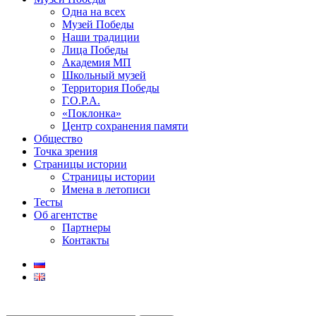
Одна на всех
Музей Победы
Наши традиции
Лица Победы
Академия МП
Школьный музей
Территория Победы
Г.О.Р.А.
«Поклонка»
Центр сохранения памяти
Общество
Точка зрения
Страницы истории
Страницы истории
Имена в летописи
Тесты
Об агентстве
Партнеры
Контакты