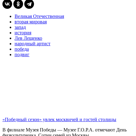
Великая Отечественная
вторая мировая
запад
история
Лев Лещенко
народный артист
победа
подвиг
«Победный сезон» увлек москвичей и гостей столицы
В филиале Музея Победы — Музее Г.О.Р.А. отмечают День
физкультурника. Сотни семей из Москвы...