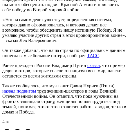
пытается обесценить подвиг Красной Армии и присвоить
себе победу во Второй мировой войне.
«Это на самом деле существует, определенная система,
которая давно сформировалась, и которая делает все
возможное, чтобы обесценить нашу истинную Победу. Я не
умаляю участие других стран в этой кровопролитной войне»,
– сказал Лев Валерьянович.
Он также добавил, что наша страна по официальным данным
понесла самые большие потери, сообщает
ТАСС
.
Ранее президент России Владимир Путин
сказал
, что пример
дедов и отцов, которые спасли от нацизма весь мир, навеки
останется со всеми жителями страны.
Также сообщалось, что музыкант Давид Нуриев (Птаха)
назвал подвигом
труд женщин-шахтеров в годы Великой
Отечественной войны. Он отметил, что пока мужчины на
фронтах защищали страну, женщины пошли трудиться под
землей, понимая, что от этого зависит работа заводов, тепло в
домах и Победа.
#ак