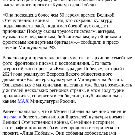
выставочного проекта «Культура для Победы».
«Она посвящена более чем 50 героям времен Великой
Отечественной войны — тем, кто сохранял культуру,
поддерживал людей, поднимал боевой дух солдат и
приближал Победу своим трудом: писателям, актерам,
музыкантам, художникам, библиотекарям, музейщикам и
фронтовым концертным бригадам»,– сообщили в пресс-
службе Минкультуры РФ.
В экспозиции представлены документы из архивов, семейные
фото, фронтовые письма и воспоминания. Это часть
всероссийского проекта «Культура для Победы», который с
2024 года реализуют Всероссийского общественного
движения «Волонтеры культуры» и Минкультуры России.
Ознакомиться с материалами выставки уже была возможность
у жителей нескольких регионов страны, в этом году турне
продолжится, говорится в сообщении, опубликованном в
канале
MAX
Минкультуры России.
Ранее сообщалось, что в Музей Победы на вечное хранение
передали
более тысячи историй деятелей культуры времен
Великой Отечественной войны. Семейные истории и
фотографии пополнят базу всенародного исторического
проекта «Лица Победы». Они собраны добровольцами