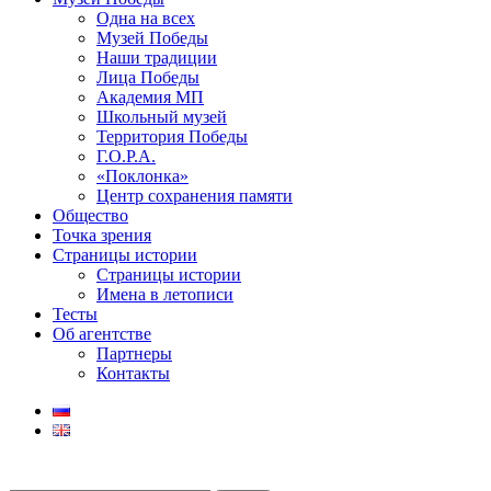
Одна на всех
Музей Победы
Наши традиции
Лица Победы
Академия МП
Школьный музей
Территория Победы
Г.О.Р.А.
«Поклонка»
Центр сохранения памяти
Общество
Точка зрения
Страницы истории
Страницы истории
Имена в летописи
Тесты
Об агентстве
Партнеры
Контакты