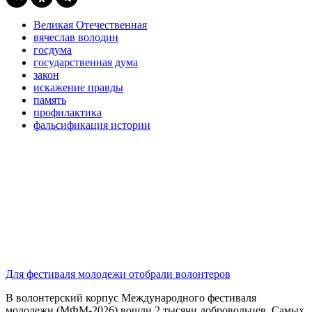
Великая Отечественная
вячеслав володин
госдума
государственная дума
закон
искажение правды
память
профилактика
фальсификация истории
Для фестиваля молодежи отобрали волонтеров
В волонтерский корпус Международного фестиваля
молодежи (МФМ-2026) вошли 2 тысячи добровольцев. Самых