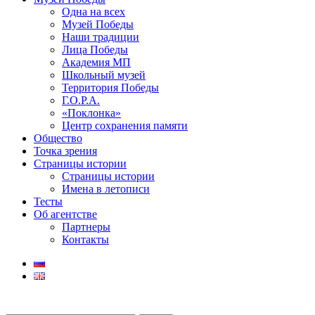
Одна на всех
Музей Победы
Наши традиции
Лица Победы
Академия МП
Школьный музей
Территория Победы
Г.О.Р.А.
«Поклонка»
Центр сохранения памяти
Общество
Точка зрения
Страницы истории
Страницы истории
Имена в летописи
Тесты
Об агентстве
Партнеры
Контакты