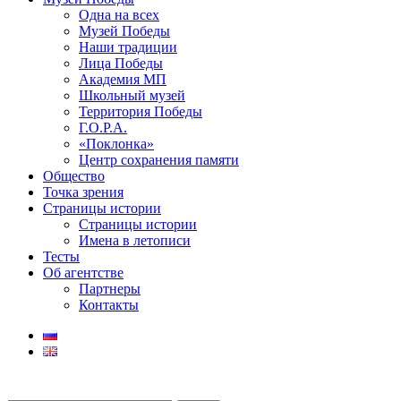
Одна на всех
Музей Победы
Наши традиции
Лица Победы
Академия МП
Школьный музей
Территория Победы
Г.О.Р.А.
«Поклонка»
Центр сохранения памяти
Общество
Точка зрения
Страницы истории
Страницы истории
Имена в летописи
Тесты
Об агентстве
Партнеры
Контакты