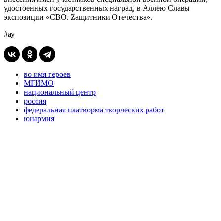
удостоенных государственных наград, в Аллею Славы
экспозиции «СВО. Zащитники Отечества».
#ау
во имя героев
МГИМО
национальный центр
россия
федеральная платворма творческих работ
юнармия