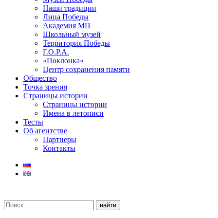
Наши традиции
Лица Победы
Академия МП
Школьный музей
Территория Победы
Г.О.Р.А.
«Поклонка»
Центр сохранения памяти
Общество
Точка зрения
Страницы истории
Страницы истории
Имена в летописи
Тесты
Об агентстве
Партнеры
Контакты