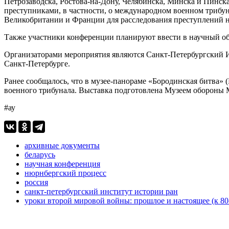
Петрозаводска, Ростова-на-Дону, Челябинска, Минска и Пинск
преступниками, в частности, о международном военном трибун
Великобритании и Франции для расследования преступлений 
Также участники конференции планируют ввести в научный об
Организаторами мероприятия являются Санкт-Петербургский 
Санкт-Петербурге.
Ранее сообщалось, что в музее-панораме «Бородинская битва» 
военного трибунала. Выставка подготовлена Музеем обороны 
#ау
архивные документы
беларусь
научная конференция
нюрнбергский процесс
россия
санкт-петербургский институт истории ран
уроки второй мировой войны: прошлое и настоящее (к 8