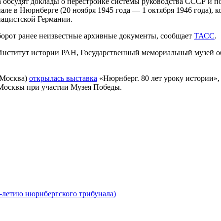
а обсудят доклады о перестройке системы руководства СССР и 
але в Нюрнберге (20 ноября 1945 года — 1 октября 1946 года)
нацистской Германии.
орот ранее неизвестные архивные документы, сообщает
ТАСС
.
Институт истории РАН, Государственный мемориальный музей о
(Москва)
открылась выставка
«Нюрнберг. 80 лет уроку истории»
Москвы при участии Музея Победы.
0-летию нюрнбергского трибунала)