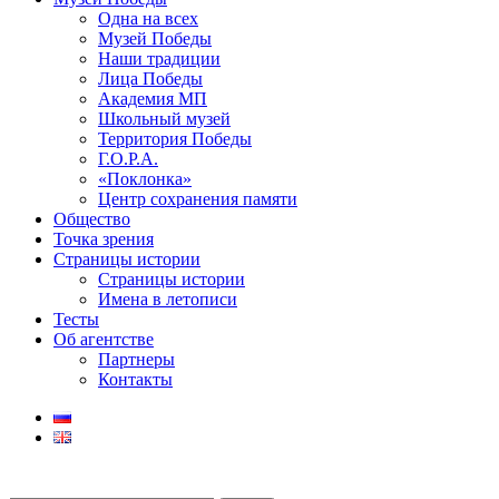
Одна на всех
Музей Победы
Наши традиции
Лица Победы
Академия МП
Школьный музей
Территория Победы
Г.О.Р.А.
«Поклонка»
Центр сохранения памяти
Общество
Точка зрения
Страницы истории
Страницы истории
Имена в летописи
Тесты
Об агентстве
Партнеры
Контакты