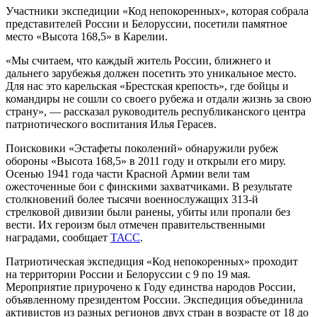
Участники экспедиции «Код непокоренных», которая собрала
представителей России и Белоруссии, посетили памятное
место «Высота 168,5» в Карелии.
«Мы считаем, что каждый житель России, ближнего и
дальнего зарубежья должен посетить это уникальное место.
Для нас это карельская «Брестская крепость», где бойцы и
командиры не сошли со своего рубежа и отдали жизнь за свою
страну», — рассказал руководитель республиканского центра
патриотического воспитания Илья Герасев.
Поисковики «Эстафеты поколений» обнаружили рубеж
обороны «Высота 168,5» в 2011 году и открыли его миру.
Осенью 1941 года части Красной Армии вели там
ожесточенные бои с финскими захватчиками. В результате
столкновений более тысячи военнослужащих 313-й
стрелковой дивизии были ранены, убиты или пропали без
вести. Их героизм был отмечен правительственными
наградами, сообщает
ТАСС
.
Патриотическая экспедиция «Код непокоренных» проходит
на территории России и Белоруссии с 9 по 19 мая.
Мероприятие приурочено к Году единства народов России,
объявленному президентом России. Экспедиция объединила
активистов из разных регионов двух стран в возрасте от 18 до