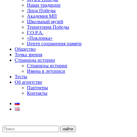
Наши традиции
Лица Победы
Академия МП
Школьный музей
Территория Победы
Г.О.Р.А.
«Поклонка»
Центр сохранения памяти
Общество
Точка зрения
Страницы истории
Страницы истории
Имена в летописи
Тесты
Об агентстве
Партнеры
Контакты