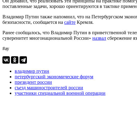
Он добавил, что реализовать эти принципы на практике помо
поставленные задачи, хорошо ориентируются в тактике примен
Владимир Путин также напомнил, что на Петербургском эконо
безопасности, сообщается на
сайте
Кремля.
Ранее сообщалось, что Владимир Путин в приветственной тел
суверенитет многонациональной России»
назвал
сбережение яз
#ау
владимир путин
петербургский экономические форум
президент россии
съезд машиностроителей россии
участники специальной военной операции