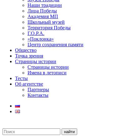
Наши традиции
Лица Победы
Академия МП
Школьный музей
Территория Победы
Г.О.Р.А.
«Поклонка»
Центр сохранения памяти
Общество
Точка зрения
Страницы истории
Страницы истории
Имена в летописи
Тесты
Об агентстве
Партнеры
Контакты