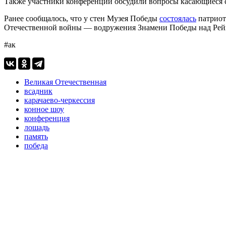
Также участники конференции обсудили вопросы касающиеся со
Ранее сообщалось, что у стен Музея Победы
состоялась
патриот
Отечественной войны — водружения Знамени Победы над Рейх
#ак
Великая Отечественная
всадник
карачаево-черкессия
конное шоу
конференция
лошадь
память
победа