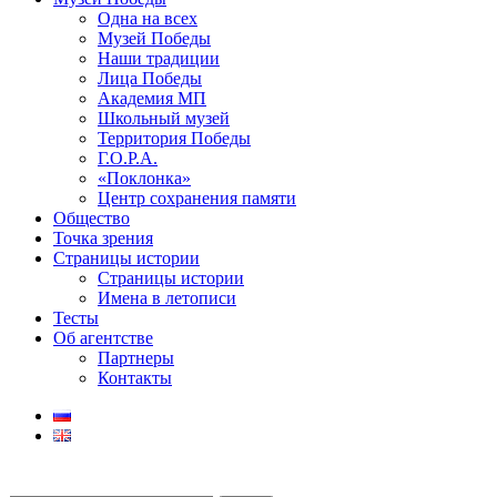
Одна на всех
Музей Победы
Наши традиции
Лица Победы
Академия МП
Школьный музей
Территория Победы
Г.О.Р.А.
«Поклонка»
Центр сохранения памяти
Общество
Точка зрения
Страницы истории
Страницы истории
Имена в летописи
Тесты
Об агентстве
Партнеры
Контакты