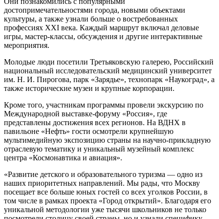
Они познакомились с популярными
достопримечательностями города, новыми объектами
культуры, а также узнали больше о востребованных
профессиях ХХI века. Каждый маршрут включал деловые
игры, мастер-классы, обсуждения и другие интерактивные
мероприятия.
Молодые люди посетили Третьяковскую галерею, Российский
национальный исследовательский медицинский университет
им. Н. И. Пирогова, парк «Зарядье», технопарк «Наукоград», а
также исторические музеи и крупные корпорации.
Кроме того, участникам программы провели экскурсию по
Международной выставке-форуму «Россия», где
представлены достижения всех регионов. На ВДНХ в
павильоне «Нефть» гости осмотрели крупнейшую
мультимедийную экспозицию страны на научно-прикладную
отраслевую тематику и уникальный музейный комплекс
центра «Космонавтика и авиация».
«Развитие детского и образовательного туризма — одно из
наших приоритетных направлений. Мы рады, что Москву
посещает все больше юных гостей со всех уголков России, в
том числе в рамках проекта «Город открытий». Благодаря его
уникальной методологии уже тысячи школьников не только
посмотрели столицу своей страны, но и узнали специфику