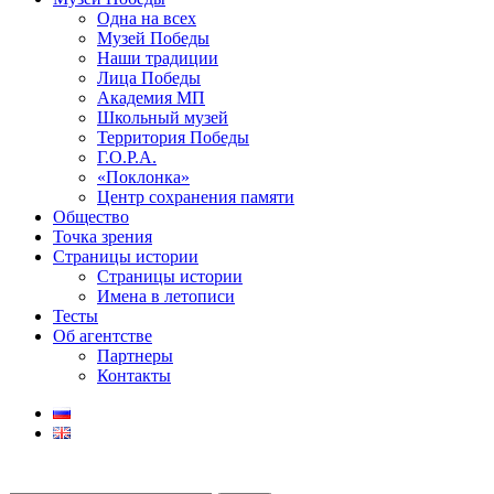
Одна на всех
Музей Победы
Наши традиции
Лица Победы
Академия МП
Школьный музей
Территория Победы
Г.О.Р.А.
«Поклонка»
Центр сохранения памяти
Общество
Точка зрения
Страницы истории
Страницы истории
Имена в летописи
Тесты
Об агентстве
Партнеры
Контакты