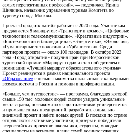
самых перспективных профессий», — поделилась Ирина
Шилкина, начальник управления туризма Комитета по
туризму города Москвы.
Проект «Город открытий» работает с 2020 года. Участникам
предлагается 8 маршрутов: «Транспорт и космос», «Цифровые
технологии и телекоммуникации», «Креативные индустрии»,
«Биотехнологии и биомедицина», «Энергетика», «Экология»,
«Гуманитарные технологии» и «Урбанистика». Среди
партнеров проекта — около 100 площадок. В октябре 2023
года «Город открытий» получил Гран-при Всероссийской
туристской премии «Маршрут года» и стал победителем в
номинации «Лучший маршрут образовательного туризма».
Проект реализуется в рамках национального проекта
«Образование»
с целью знакомства школьников с карьерными
возможностями в России и помощи в профориентации.
«Больше, чем путешествие» — программа, благодаря которой
свыше 150 тыс. молодых людей смогли увидеть уникальные
места страны, познакомиться с достижениями университетов
и промышленных предприятий, разработать социально
значимый проект и найти новых друзей. В поездки по стране
отправляются активные участники, призеры и победители
всероссийских проектов: школьники, студенты, молодые
специалисты из регионов, члены семей военнослужащих.