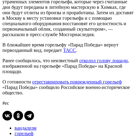
утраченных элементов горельефа, которые через считанные
дни будут переданы в литейную мастерскую в Химках, где
они будут отлиты из бронзы и проработаны. Затем их доставят
в Москву к месту установки горельефа и с помощью
специального оборудования восстановят его целостность и
первоначальный облик, созданный скульптором», —
рассказали в пресс-службе Мосгорнаследия.
В ближайшее время горельефу «Парад Победы» вернут
первозданный вид, передает
ТАСС
.
Ранее сообщилось, что неизвестный
отколол голову лошади
,
изображенной на горельефе «Парад Победы» на Красной
площади.
О готовности
отреставрировать поврежденный горельеф
«Парад Победы» сообщило Российское военно-историческое
общество.
#ес
вандализм
горельеф