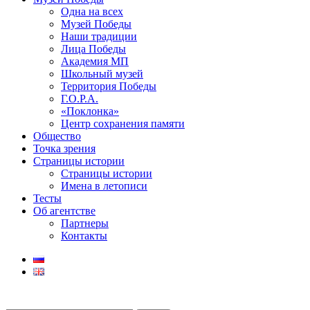
Одна на всех
Музей Победы
Наши традиции
Лица Победы
Академия МП
Школьный музей
Территория Победы
Г.О.Р.А.
«Поклонка»
Центр сохранения памяти
Общество
Точка зрения
Страницы истории
Страницы истории
Имена в летописи
Тесты
Об агентстве
Партнеры
Контакты