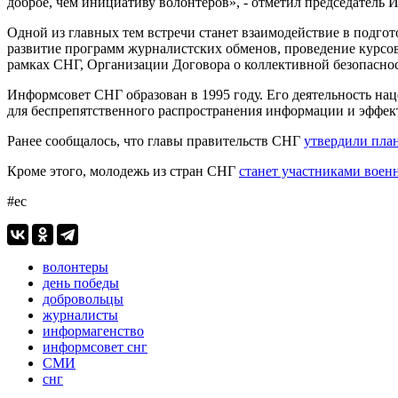
доброе, чем инициативу волонтеров», - отметил председател
Одной из главных тем встречи станет взаимодействие в подго
развитие программ журналистских обменов, проведение курсо
рамках СНГ, Организации Договора о коллективной безопасно
Информсовет СНГ образован в 1995 году. Его деятельность на
для беспрепятственного распространения информации и эффек
Ранее сообщалось, что главы правительств СНГ
утвердили пла
Кроме этого, молодежь из стран СНГ
станет участниками воен
#ес
волонтеры
день победы
добровольцы
журналисты
информагенство
информсовет снг
СМИ
снг