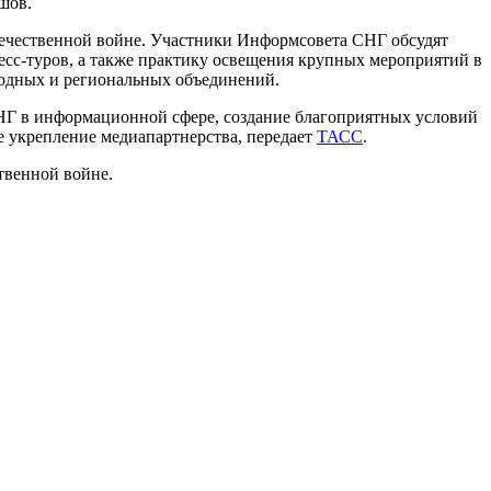
шов.
Отечественной войне. Участники Информсовета СНГ обсудят
сс-туров, а также практику освещения крупных мероприятий в
родных и региональных объединений.
СНГ в информационной сфере, создание благоприятных условий
е укрепление медиапартнерства, передает
ТАСС
.
твенной войне.