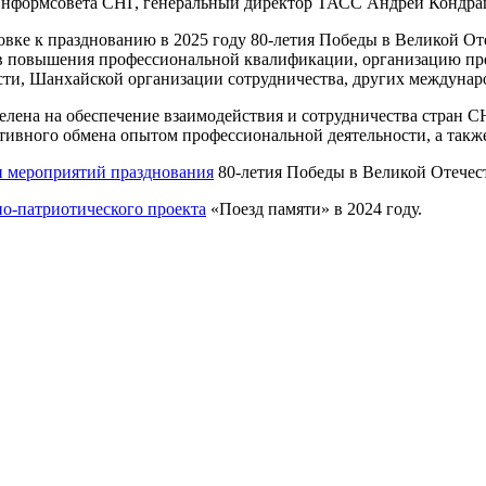
ь Информсовета СНГ, генеральный директор ТАСС Андрей Кондра
товке к празднованию в 2025 году 80-летия Победы в Великой 
в повышения профессиональной квалификации, организацию пре
сти, Шанхайской организации сотрудничества, других междуна
целена на обеспечение взаимодействия и сотрудничества стран 
тивного обмена опытом профессиональной деятельности, а такж
н мероприятий празднования
80-летия Победы в Великой Отечес
но-патриотического проекта
«Поезд памяти» в 2024 году.