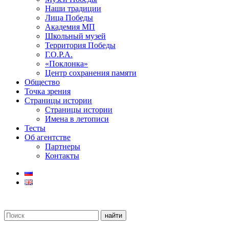
Наши традиции
Лица Победы
Академия МП
Школьный музей
Территория Победы
Г.О.Р.А.
«Поклонка»
Центр сохранения памяти
Общество
Точка зрения
Страницы истории
Страницы истории
Имена в летописи
Тесты
Об агентстве
Партнеры
Контакты