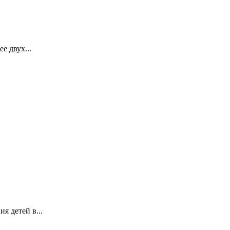
 двух...
я детей в...