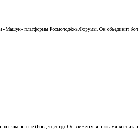
м «Машук» платформы Росмолодёжь.Форумы. Он объединит более
шеском центре (Росдетцентр). Он займется вопросами воспитани