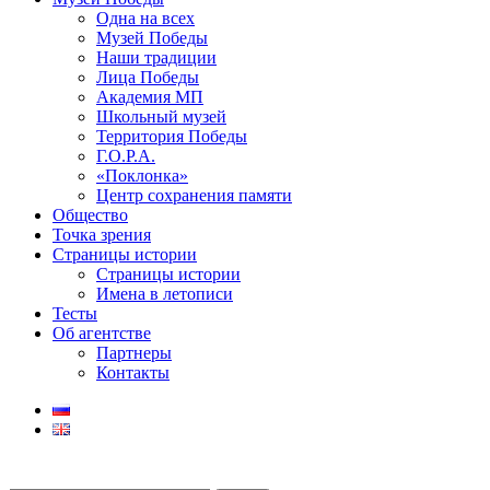
Одна на всех
Музей Победы
Наши традиции
Лица Победы
Академия МП
Школьный музей
Территория Победы
Г.О.Р.А.
«Поклонка»
Центр сохранения памяти
Общество
Точка зрения
Страницы истории
Страницы истории
Имена в летописи
Тесты
Об агентстве
Партнеры
Контакты