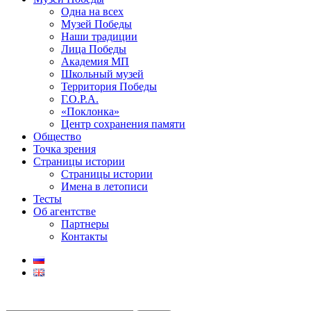
Одна на всех
Музей Победы
Наши традиции
Лица Победы
Академия МП
Школьный музей
Территория Победы
Г.О.Р.А.
«Поклонка»
Центр сохранения памяти
Общество
Точка зрения
Страницы истории
Страницы истории
Имена в летописи
Тесты
Об агентстве
Партнеры
Контакты