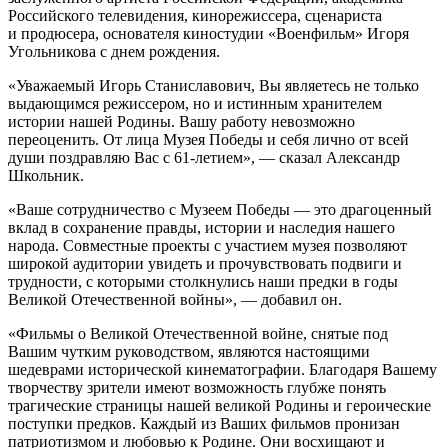
Российского телевидения, кинорежиссера, сценариста
и продюсера, основателя киностудии «Военфильм» Игоря
Угольникова с днем рождения.
«Уважаемый Игорь Станиславович, Вы являетесь не только
выдающимся режиссером, но и истинным хранителем
истории нашей Родины. Вашу работу невозможно
переоценить. От лица Музея Победы и себя лично от всей
души поздравляю Вас с 61-летием», — сказал Александр
Школьник.
«Ваше сотрудничество с Музеем Победы — это драгоценный
вклад в сохранение правды, истории и наследия нашего
народа. Совместные проекты с участием музея позволяют
широкой аудитории увидеть и прочувствовать подвиги и
трудности, с которыми столкнулись наши предки в годы
Великой Отечественной войны», — добавил он.
«Фильмы о Великой Отечественной войне, снятые под
Вашим чутким руководством, являются настоящими
шедеврами исторической кинематографии. Благодаря Вашему
творчеству зрители имеют возможность глубже понять
трагические страницы нашей великой Родины и героические
поступки предков. Каждый из Ваших фильмов пронизан
патриотизмом и любовью к Родине. Они восхищают и