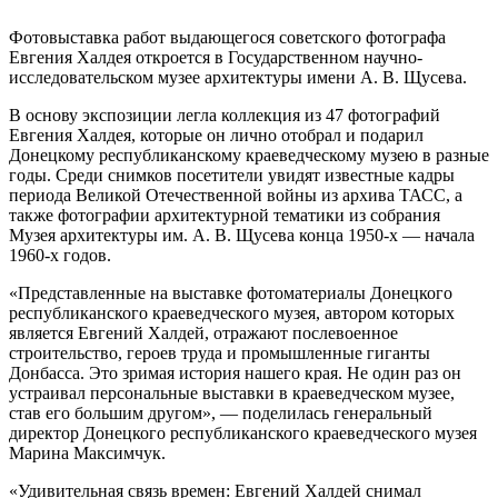
Фотовыставка работ выдающегося советского фотографа
Евгения Халдея откроется в Государственном научно-
исследовательском музее архитектуры имени А. В. Щусева.
В основу экспозиции легла коллекция из 47 фотографий
Евгения Халдея, которые он лично отобрал и подарил
Донецкому республиканскому краеведческому музею в разные
годы. Среди снимков посетители увидят известные кадры
периода Великой Отечественной войны из архива ТАСС, а
также фотографии архитектурной тематики из собрания
Музея архитектуры им. А. В. Щусева конца 1950-х — начала
1960-х годов.
«Представленные на выставке фотоматериалы Донецкого
республиканского краеведческого музея, автором которых
является Евгений Халдей, отражают послевоенное
строительство, героев труда и промышленные гиганты
Донбасса. Это зримая история нашего края. Не один раз он
устраивал персональные выставки в краеведческом музее,
став его большим другом», — поделилась генеральный
директор Донецкого республиканского краеведческого музея
Марина Максимчук.
«Удивительная связь времен: Евгений Халдей снимал