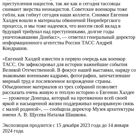
преступления нацистов, так же как и сегодня тассовцы
снимают зверства неонацистов. Советские военкоры тоже
гибли, как гибнут сегодня наши коллеги. Снимки Евгения
Халдея вошли в материалы обвинений Нюрнбергского
процесса, и мы тоже надеемся, что внесем свой вклад в
будущий трибунал над преступниками, долгие годы
уничтожавшими Донбасс», — отметил генеральный директор
информационного агентства России ТАСС Андрей
Кондрашов.
«Евгений Халдей известен в первую очередь как военкор
ТАСС. Он зафиксировал для истории важнейшие события
Великой Отечественной. В фокусе нашей выставки, наряду со
знаковыми военными кадрами, фотографии, запечатлевшие
мирный труд и послевоенное возрождение страны.
Объединение материалов из трех собраний позволяет
рассказать очень живую и теплую историю о Евгении Халдее
— уроженце Донецка, который на протяжении всей своей
яркой и насыщенной жизни поддерживал неразрывную связь
с малой родиной», — сообщила директор Музея архитектуры
имени А. В. Щусева Наталья Шашкова.
Экспозиция продлится с 15 декабря 2023 года до 14 января
2024 года.