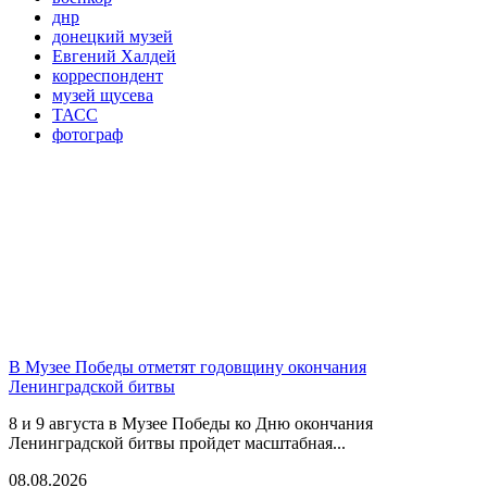
днр
донецкий музей
Евгений Халдей
корреспондент
музей щусева
ТАСС
фотограф
В Музее Победы отметят годовщину окончания
Ленинградской битвы
8 и 9 августа в Музее Победы ко Дню окончания
Ленинградской битвы пройдет масштабная...
08.08.2026