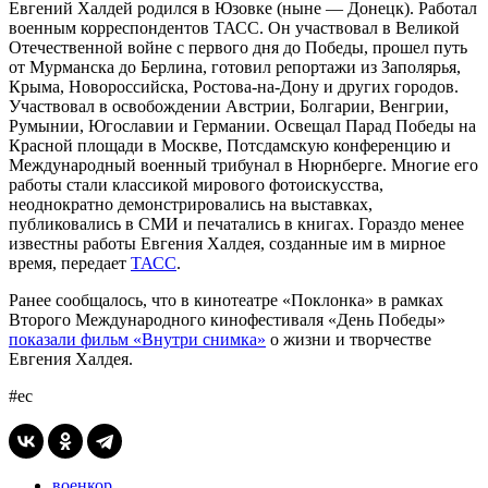
Евгений Халдей родился в Юзовке (ныне — Донецк). Работал
военным корреспондентов ТАСС. Он участвовал в Великой
Отечественной войне с первого дня до Победы, прошел путь
от Мурманска до Берлина, готовил репортажи из Заполярья,
Крыма, Новороссийска, Ростова-на-Дону и других городов.
Участвовал в освобождении Австрии, Болгарии, Венгрии,
Румынии, Югославии и Германии. Освещал Парад Победы на
Красной площади в Москве, Потсдамскую конференцию и
Международный военный трибунал в Нюрнберге. Многие его
работы стали классикой мирового фотоискусства,
неоднократно демонстрировались на выставках,
публиковались в СМИ и печатались в книгах. Гораздо менее
известны работы Евгения Халдея, созданные им в мирное
время, передает
ТАСС
.
Ранее сообщалось, что в кинотеатре «Поклонка» в рамках
Второго Международного кинофестиваля «День Победы»
показали фильм «Внутри снимка»
о жизни и творчестве
Евгения Халдея.
#ес
военкор