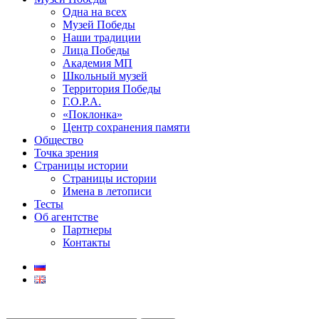
Одна на всех
Музей Победы
Наши традиции
Лица Победы
Академия МП
Школьный музей
Территория Победы
Г.О.Р.А.
«Поклонка»
Центр сохранения памяти
Общество
Точка зрения
Страницы истории
Страницы истории
Имена в летописи
Тесты
Об агентстве
Партнеры
Контакты