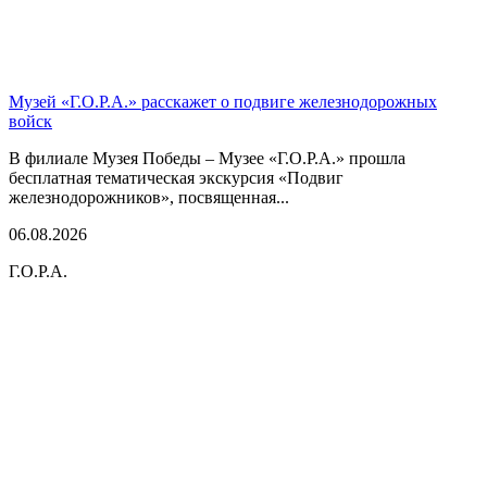
Музей «Г.О.Р.А.» расскажет о подвиге железнодорожных
войск
В филиале Музея Победы – Музее «Г.О.Р.А.» прошла
бесплатная тематическая экскурсия «Подвиг
железнодорожников», посвященная...
06.08.2026
Г.О.Р.А.