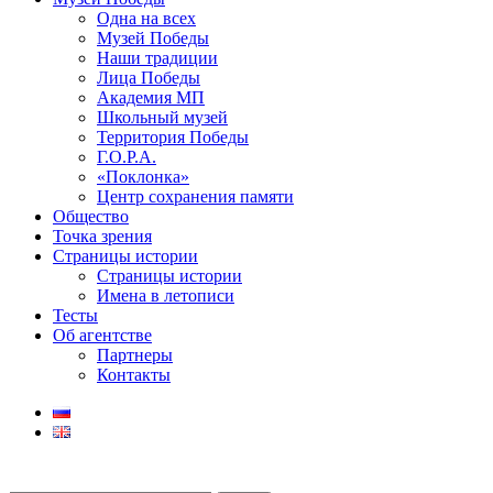
Одна на всех
Музей Победы
Наши традиции
Лица Победы
Академия МП
Школьный музей
Территория Победы
Г.О.Р.А.
«Поклонка»
Центр сохранения памяти
Общество
Точка зрения
Страницы истории
Страницы истории
Имена в летописи
Тесты
Об агентстве
Партнеры
Контакты