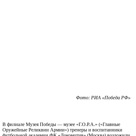
Фото: РИА «Победа РФ»
В филиале Музея Победы — музее «Г.О.Р.А.» («Главные
Оружейные Реликвии Армии») тренеры и воспитанники
футбольной академии ФК «Локомотив» (Москва) возложили