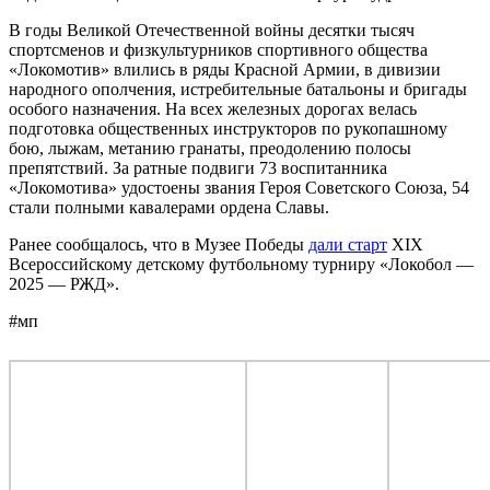
В годы Великой Отечественной войны десятки тысяч
спортсменов и физкультурников спортивного общества
«Локомотив» влились в ряды Красной Армии, в дивизии
народного ополчения, истребительные батальоны и бригады
особого назначения. На всех железных дорогах велась
подготовка общественных инструкторов по рукопашному
бою, лыжам, метанию гранаты, преодолению полосы
препятствий. За ратные подвиги 73 воспитанника
«Локомотива» удостоены звания Героя Советского Союза, 54
стали полными кавалерами ордена Славы.
Ранее сообщалось, что в Музее Победы
дали старт
XIX
Всероссийскому детскому футбольному турниру «Локобол —
2025 — РЖД».
#мп