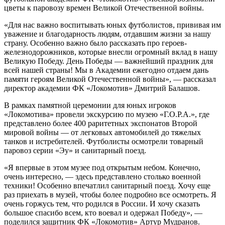
цветы к паровозу времен Великой Отечественной войны.
«Для нас важно воспитывать юных футболистов, прививая им
уважение и благодарность людям, отдавшим жизни за нашу
страну. Особенно важно было рассказать про героев-
железнодорожников, которые внесли огромный вклад в нашу
Великую Победу. День Победы — важнейший праздник для
всей нашей страны! Мы в Академии ежегодно отдаем дань
памяти героям Великой Отечественной войны», — рассказал
директор академии ФК «Локомотив» Дмитрий Балашов.
В рамках памятной церемонии для юных игроков
«Локомотива» провели экскурсию по музею «Г.О.Р.А.», где
представлено более 400 раритетных экспонатов Второй
мировой войны — от легковых автомобилей до тяжелых
танков и истребителей. Футболисты осмотрели товарный
паровоз серии «Эу» и санитарный поезд.
«Я впервые в этом музее под открытым небом. Конечно,
очень интересно, — здесь представлено столько военной
техники! Особенно впечатлил санитарный поезд. Хочу еще
раз приехать в музей, чтобы более подробно все осмотреть. Я
очень горжусь тем, что родился в России. И хочу сказать
большое спасибо всем, кто воевал и одержал Победу», —
поделился защитник ФК «Локомотив» Артур Мудранов.