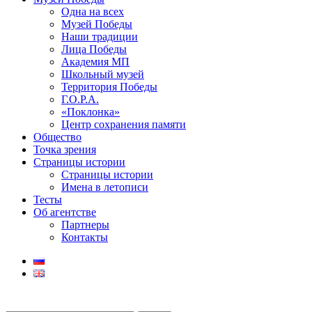
Одна на всех
Музей Победы
Наши традиции
Лица Победы
Академия МП
Школьный музей
Территория Победы
Г.О.Р.А.
«Поклонка»
Центр сохранения памяти
Общество
Точка зрения
Страницы истории
Страницы истории
Имена в летописи
Тесты
Об агентстве
Партнеры
Контакты