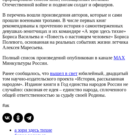
Отечественной войне и подвигам солдат и офицеров.
В перечень вошли произведения авторов, которые и сами
прошли военными тропами. В числе первых книг
рекомендованы к прочтению история о самоотверженных
девушках-зенитчицах и их командире «А зори здесь тихие»
Бориса Васильева и «Повесть о настоящем человеке» Бориса
Полевого, основанная на реальных событиях жизни летчика
Алексея Маресьева.
Полный список произведений опубликован в канале
MAX
Минкультуры России.
Ранее сообщалось, что
вышел в свет
юбилейный, двадцатый
том научно-издательского проекта «История, рассказанная
народом». Издание книги в Год единства народов России не
случайно: сквозная ее идея – единство народа, сплоченного
общей ответственностью за судьбу своей Родины.
#ак
а зори здесь тихие