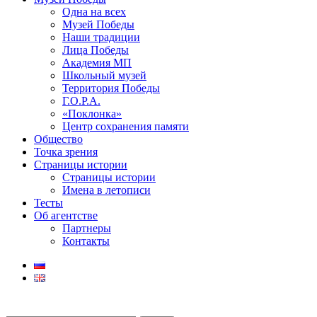
Одна на всех
Музей Победы
Наши традиции
Лица Победы
Академия МП
Школьный музей
Территория Победы
Г.О.Р.А.
«Поклонка»
Центр сохранения памяти
Общество
Точка зрения
Страницы истории
Страницы истории
Имена в летописи
Тесты
Об агентстве
Партнеры
Контакты