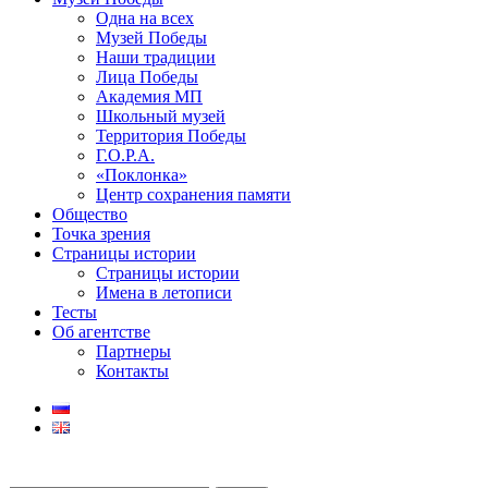
Одна на всех
Музей Победы
Наши традиции
Лица Победы
Академия МП
Школьный музей
Территория Победы
Г.О.Р.А.
«Поклонка»
Центр сохранения памяти
Общество
Точка зрения
Страницы истории
Страницы истории
Имена в летописи
Тесты
Об агентстве
Партнеры
Контакты