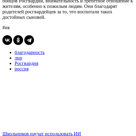
бойцов Росгвардии, внимательность и трепетное отношение к
жителям, особенно к пожилым людям. Они благодарят
родителей росгвардейцев за то, что воспитали таких
достойных сыновей.
#ик
благодарность
лнр
Росгвардия
россия
Школьников научат использовать ИИ