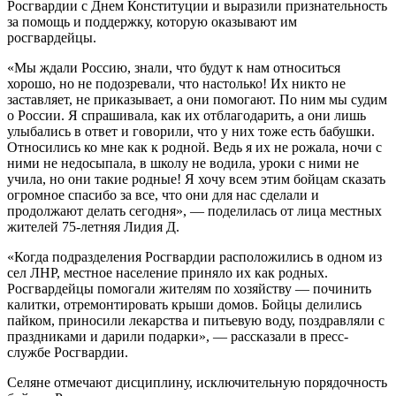
Росгвардии с Днем Конституции и выразили признательность
за помощь и поддержку, которую оказывают им
росгвардейцы.
«Мы ждали Россию, знали, что будут к нам относиться
хорошо, но не подозревали, что настолько! Их никто не
заставляет, не приказывает, а они помогают. По ним мы судим
о России. Я спрашивала, как их отблагодарить, а они лишь
улыбались в ответ и говорили, что у них тоже есть бабушки.
Относились ко мне как к родной. Ведь я их не рожала, ночи с
ними не недосыпала, в школу не водила, уроки с ними не
учила, но они такие родные! Я хочу всем этим бойцам сказать
огромное спасибо за все, что они для нас сделали и
продолжают делать сегодня», — поделилась от лица местных
жителей 75-летняя Лидия Д.
«Когда подразделения Росгвардии расположились в одном из
сел ЛНР, местное население приняло их как родных.
Росгвардейцы помогали жителям по хозяйству — починить
калитки, отремонтировать крыши домов. Бойцы делились
пайком, приносили лекарства и питьевую воду, поздравляли с
праздниками и дарили подарки», — рассказали в пресс-
службе Росгвардии.
Селяне отмечают дисциплину, исключительную порядочность