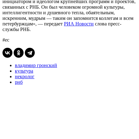
инициатором и идеологом крупнейших программ и проектов,
связанных с РНБ. Он был человеком огромной культуры,
интеллигентности и душевного тепла, обаятельным,
искренним, мудрым — таким он запомнится коллегам и всем
петербуржцам», — передает
РИА Новости
слова пресс-
службы РНБ.
#ес
владимир гронский
культура
некролог
рнб