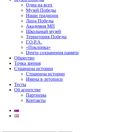
Одна на всех
Музей Победы
Наши традиции
Лица Победы
Академия МП
Школьный музей
Территория Победы
Г.О.Р.А.
«Поклонка»
Центр сохранения памяти
Общество
Точка зрения
Страницы истории
Страницы истории
Имена в летописи
Тесты
Об агентстве
Партнеры
Контакты