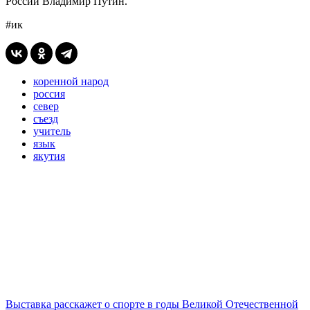
России Владимир Путин.
#ик
коренной народ
россия
север
съезд
учитель
язык
якутия
Выставка расскажет о спорте в годы Великой Отечественной