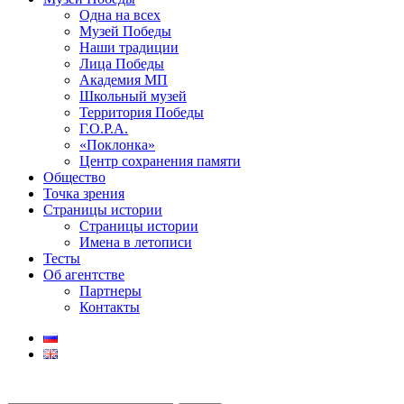
Одна на всех
Музей Победы
Наши традиции
Лица Победы
Академия МП
Школьный музей
Территория Победы
Г.О.Р.А.
«Поклонка»
Центр сохранения памяти
Общество
Точка зрения
Страницы истории
Страницы истории
Имена в летописи
Тесты
Об агентстве
Партнеры
Контакты