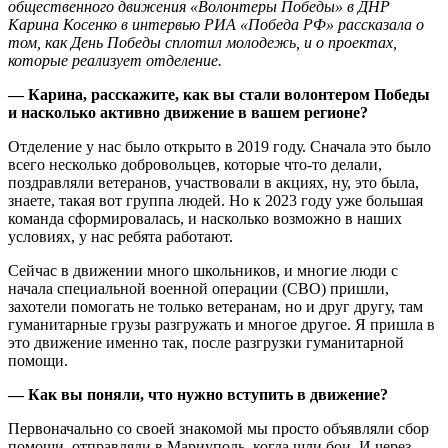
общественного движения «Волонтеры Победы» в ДНР
Карина Косенко в интервью РИА «Победа РФ» рассказала о
том, как День Победы сплотил молодежь, и о проектах,
которые реализует отделение.
— Карина, расскажите, как вы стали волонтером Победы
и насколько активно движение в вашем регионе?
Отделение у нас было открыто в 2019 году. Сначала это было
всего несколько добровольцев, которые что-то делали,
поздравляли ветеранов, участвовали в акциях, ну, это была,
знаете, такая вот группа людей. Но к 2023 году уже большая
команда сформировалась, и насколько возможно в наших
условиях, у нас ребята работают.
Сейчас в движении много школьников, и многие люди с
начала специальной военной операции (СВО) пришли,
захотели помогать не только ветеранам, но и друг другу, там
гуманитарные грузы разгружать и многое другое. Я пришла в
это движение именно так, после разгрузки гуманитарной
помощи.
— Как вы поняли, что нужно вступить в движение?
Первоначально со своей знакомой мы просто объявляли сбор
помощи, отправляли в Мариуполь, когда шли бои. И через