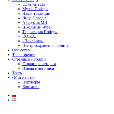
Одна на всех
Музей Победы
Наши традиции
Лица Победы
Академия МП
Школьный музей
Территория Победы
Г.О.Р.А.
«Поклонка»
Центр сохранения памяти
Общество
Точка зрения
Страницы истории
Страницы истории
Имена в летописи
Тесты
Об агентстве
Партнеры
Контакты