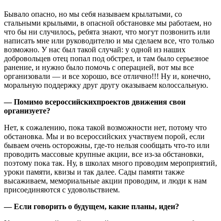
Бывало опасно, но мы себя называем крылатыми, со
стальными крыльями, в опасной обстановке мы работаем, но
что бы ни случилось, ребята знают, что могут позвонить или
написать мне или руководителю и мы сделаем все, что только
возможно. У нас был такой случай: у одной из наших
добровольцев отец попал под обстрел, и там было серьезное
ранение, и нужно было помочь с операцией, вот мы все
организовали — и все хорошо, все отлично!!! Ну и, конечно,
моральную поддержку друг другу оказываем колоссальную.
— Помимо всероссийскихпроектов движения свои
организуете?
Нет, к сожалению, пока такой возможности нет, потому что
обстановка. Мы и во всероссийских участвуем порой, если
бываем очень осторожны, где-то нельзя сообщать что-то или
проводить массовые крупные акции, все из-за обстановки,
поэтому пока так. Ну, в школах много проводим мероприятий,
уроки памяти, квизы и так далее. Сады памяти также
высаживаем, мемориальные акции проводим, и люди к нам
присоединяются с удовольствием.
— Если говорить о будущем, какие планы, идеи
?