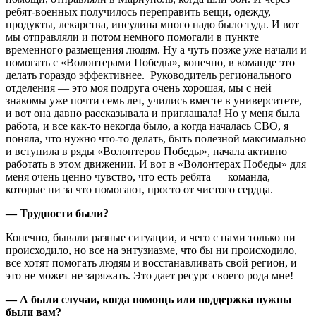
ребят-военных получилось переправить вещи, одежду,
продукты, лекарства, инсулина много надо было туда. И вот
мы отправляли и потом немного помогали в пункте
временного размещения людям. Ну а чуть позже уже начали и
помогать с «Волонтерами Победы», конечно, в команде это
делать гораздо эффективнее. Руководитель регионального
отделения — это моя подруга очень хорошая, мы с ней
знакомы уже почти семь лет, учились вместе в университете,
и вот она давно рассказывала и приглашала! Но у меня была
работа, и все как-то некогда было, а когда началась СВО, я
поняла, что нужно что-то делать, быть полезной максимально
и вступила в ряды «Волонтеров Победы», начала активно
работать в этом движении. И вот в «Волонтерах Победы» для
меня очень ценно чувство, что есть ребята — команда, —
которые ни за что помогают, просто от чистого сердца.
— Трудности были?
Конечно, бывали разные ситуации, и чего с нами только ни
происходило, но все на энтузиазме, что бы ни происходило,
все хотят помогать людям и восстанавливать свой регион, и
это не может не заряжать. Это дает ресурс своего рода мне!
— А были случаи, когда помощь или поддержка нужны
были вам?