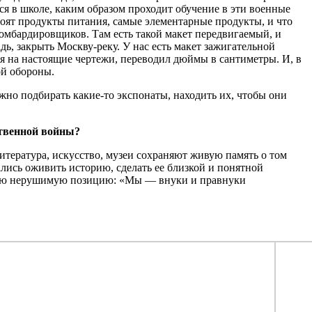
тся в школе, каким образом проходит обучение в эти военные
тоят продукты питания, самые элементарные продукты, и что
омбардировщиков. Там есть такой макет передвигаемый, и
, закрыть Москву-реку. У нас есть макет зажигательной
я на настоящие чертежи, переводил дюймы в сантиметры. И, в
ой обороны.
ужно подбирать какие-то экспонаты, находить их, чтобы они
ственной войны?
итература, искусство, музеи сохраняют живую память о том
лись оживить историю, сделать ее близкой и понятной
свою нерушимую позицию: «Мы — внуки и правнуки