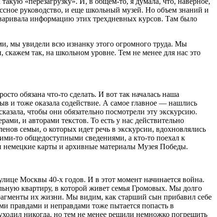
такую «перезагрузку». И, в общем-то, я думала, что, наверное,
ассное руководство, и еще школьный музей. Но объем знаний и
реваривала информацию этих трехдневных курсов. Там было
ми, мы увидели всю изнанку этого огромного труда. Мы
скажем так, на школьном уровне. Тем не менее для нас это
осто обязана что-то сделать. И вот так началась наша
ыв и тоже оказала содействие. А самое главное — нашлись
сказала, чтобы они обязательно посмотрели эту экскурсию.
ами, и авторами текстов. То есть у нас действительно
ленов семьи, о которых идет речь в экскурсии, вдохновлялись
кими-то общедоступными сведениями, а кто-то поехал к
али немецкие карты и архивные материалы Музея Победы.
улице Москвы 40-х годов. И в этот момент начинается война.
льную квартиру, в которой живет семья Громовых. Мы долго
рагменты их жизни. Мы видим, как старший сын прибавил себе
семи правдами и неправдами тоже пытается попасть в
 уходил никогда, но тем не менее решили немножко погрешить