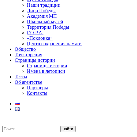
Наши традиции
Лица Победы
Академия МП
Школьный музей
Территория Победы
Г.О.Р.А.
«Поклонка»
Центр сохранения памяти
Общество
Точка зрения
Страницы истории
Страницы истории
Имена в летописи
Тесты
Об агентстве
Партнеры
Контакты