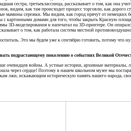
адшая сестра, третьеклассница, рассказывает о том, как она учи
ок, видим, как там происходит процесс торговли, как дорого с
тые мамины сережки. Мы видим, как город прячут от немецких б
с картонными домами для того, чтобы закрыть Красную площадь
ммы 3D-моделирования и напечатал на 3D-принтере. Он опиралс
ссказывает о том, как работала система местной противовоздушн
госпиталь. Это мы будем уже к сентябрю готовить, потому что н
зывать подрастающему поколению о событиях Великой Отече
ньше очевидцев войны. А устные истории, архивные материалы, л
ошла через сердце! Поэтому в нашем школьном музее мы постара
отокам лжи, искажающим историческую память нашего народа, 