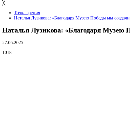
╳
Точка зрения
Наталья Лузикова: «Благодаря Музею Победы мы создали
Наталья Лузикова: «Благодаря Музею П
27.05.2025
1018