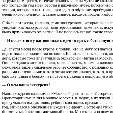
загружена. Впрочем, и сейчас остаюсь. Сил на музей не хватал
это последний год моей работы в школьном музее, потому что 
эмоции, которые я испытала, проходя это обучение, пробудили
очень много полезной и, самое главное, вдохновляющей инфо
Я была потрясена, конечно, теми экскурсиями, которые были 
увидели, как экскурсоводы заинтересовывают даже таких искуш
было прям какое-то открытие. Я не побоюсь сказать такие слова
— И после этого у вас появилась идея создать собственну
Да, спустя месяц после курсов я поняла, что не могу оставатьс
подготовка к созданию экспозиции. К счастью, есть коллеги, 
дети, которые тоже впечатлились экскурсией «Битва за Москву.
Они съездили классом и стали, можно сказать, моими и вдохнов
сложилось такое уникальное рабочее сообщество, с помощью кот
разными источниками: кто-то читал воспоминания, кто-то, в п
бабушке, узнал о боевом пути своего прадеда и воплотил его 
— О чем ваша экскурсия?
Наша экскурсия называется «Москва. Фронт и тыл». История на
Происходят изменения в облике Москвы, в людях, в их жизни.
придумывали им фамилию, ребята голосовали, предлагали сво
год, записался в ополчение и уходит на фронт. Сестра-девятик
формируемый военно-санитарный поезд. Мы взяли за основу ис