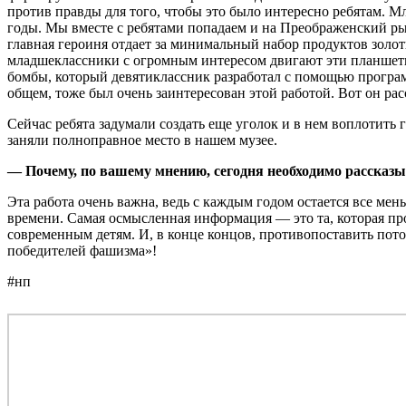
против правды для того, чтобы это было интересно ребятам. Мл
годы. Мы вместе с ребятами попадаем и на Преображенский рын
главная героиня отдает за минимальный набор продуктов золо
младшеклассники с огромным интересом двигают эти планшеты 
бомбы, который девятиклассник разработал с помощью програ
общем, тоже был очень заинтересован этой работой. Вот он ра
Сейчас ребята задумали создать еще уголок и в нем воплотить 
заняли полноправное место в нашем музее.
— Почему, по вашему мнению, сегодня необходимо расска
Эта работа очень важна, ведь с каждым годом остается все ме
времени. Самая осмысленная информация — это та, которая пр
современным детям. И, в конце концов, противопоставить п
победителей фашизма»!
#нп