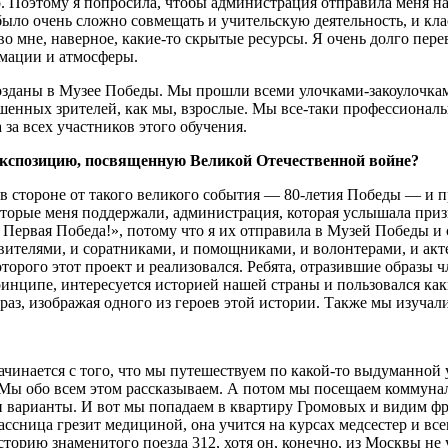
о. Поэтому я попросила, чтобы администрация отправила меня на 
было очень сложно совмещать и учительскую деятельность, и кл
 во мне, наверное, какие-то скрытые ресурсы. Я очень долго пе
рмации и атмосферы.
созданы в Музее Победы. Мы прошли всеми улочками-закоулочка
енных зрителей, как мы, взрослые. Мы все-таки профессионалы, 
 за всех участников этого обучения.
ю экспозицию, посвященную Великой Отечественной войне?
я в стороне от такого великого события — 80-летия Победы — и пр
которые меня поддержали, администрация, которая услышала приз
 Первая Победа!», потому что я их отправила в Музей Победы и 
ителями, и соратниками, и помощниками, и волонтерами, и актер
орого этот проект и реализовался. Ребята, отразившие образы ч
ринципе, интересуется историей нашей страны и пользовался ка
образ, изображая одного из героев этой истории. Также мы изуч
чинается с того, что мы путешествуем по какой-то выдуманной 
 Мы обо всем этом рассказываем. А потом мы посещаем коммуна
и варианты. И вот мы попадаем в квартиру Громовых и видим ф
лассница грезит медициной, она учится на курсах медсестер и в
торию знаменитого поезда 312, хотя он, конечно, из Москвы не