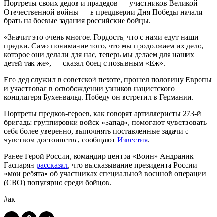
Портреты своих дедов и прадедов — участников Великой
Отечественной войны — в преддверии Дня Победы начали
брать на боевые задания российские бойцы.
«Значит это очень многое. Гордость, что с нами едут наши
предки. Само понимание того, что мы продолжаем их дело,
которое они делали для нас, теперь мы делаем для наших
детей так же», — сказал боец с позывным «Еж».
Его дед служил в советской пехоте, прошел половину Европы
и участвовал в освобождении узников нацистского
концлагеря Бухенвальд. Победу он встретил в Германии.
Портреты предков-героев, как говорят артиллеристы 273-й
бригады группировки войск «Запад», помогают чувствовать
себя более уверенно, выполнять поставленные задачи с
чувством достоинства, сообщают
Известия
.
Ранее Герой России, командир центра «Воин» Андраник
Гаспарян
рассказал
, что высказывание президента России
«мои ребята» об участниках специальной военной операции
(СВО) популярно среди бойцов.
#ак