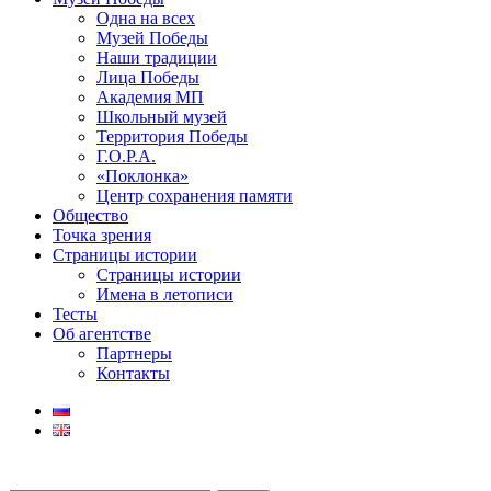
Одна на всех
Музей Победы
Наши традиции
Лица Победы
Академия МП
Школьный музей
Территория Победы
Г.О.Р.А.
«Поклонка»
Центр сохранения памяти
Общество
Точка зрения
Страницы истории
Страницы истории
Имена в летописи
Тесты
Об агентстве
Партнеры
Контакты