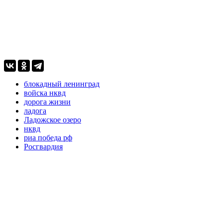
блокадный ленинград
войска нквд
дорога жизни
ладога
Ладожское озеро
нквд
риа победа рф
Росгвардия