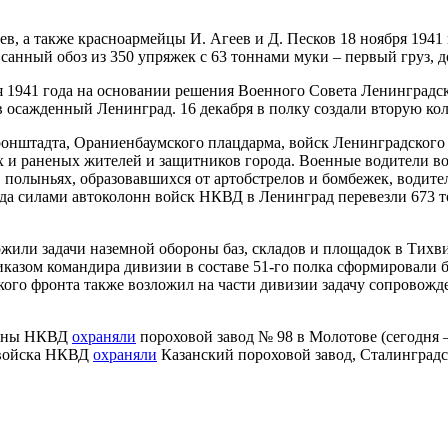
в, а также красноармейцы И. Агеев и Д. Песков 18 ноября 1941
санный обоз из 350 упряжек с 63 тоннами муки – первый груз, 
бря 1941 года на основании решения Военного Совета Ленинград
в осажденный Ленинград. 16 декабря в полку создали вторую ко
онштадта, Ораниенбаумского плацдарма, войск Ленинградского 
 и раненых жителей и защитников города. Военные водители вой
в полыньях, образовавшихся от артобстрелов и бомбежек, водите
года силами автоколонн войск НКВД в Ленинград перевезли 673 
или задачи наземной обороны баз, складов и площадок в Тихви
иказом командира дивизии в составе 51-го полка сформировали 
ого фронта также возложил на части дивизии задачу сопровожде
воины НКВД
охраняли
пороховой завод № 98 в Молотове (сегодня 
й войска НКВД
охраняли
Казанский пороховой завод, Сталинград