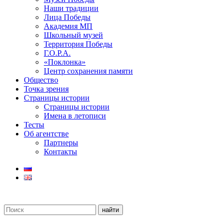
Наши традиции
Лица Победы
Академия МП
Школьный музей
Территория Победы
Г.О.Р.А.
«Поклонка»
Центр сохранения памяти
Общество
Точка зрения
Страницы истории
Страницы истории
Имена в летописи
Тесты
Об агентстве
Партнеры
Контакты