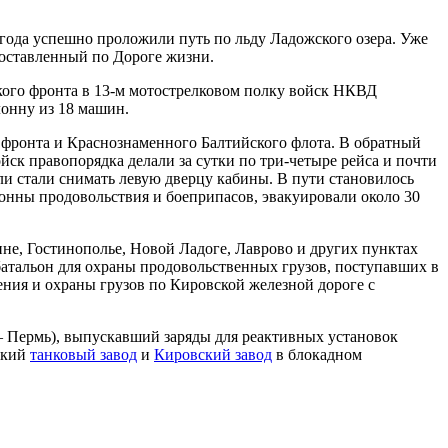
 года успешно проложили путь по льду Ладожского озера. Уже
доставленный по Дороге жизни.
ского фронта в 13-м мотострелковом полку войск НКВД
лонну из 18 машин.
фронта и Краснознаменного Балтийского флота. В обратный
ск правопорядка делали за сутки по три-четыре рейса и почти
ли стали снимать левую дверцу кабины. В пути становилось
тонны продовольствия и боеприпасов, эвакуировали около 30
не, Гостинополье, Новой Ладоге, Лаврово и других пунктах
батальон для охраны продовольственных грузов, поступавших в
ния и охраны грузов по Кировской железной дороге с
– Пермь), выпускавший заряды для реактивных установок
ский
танковый завод
и
Кировский завод
в блокадном