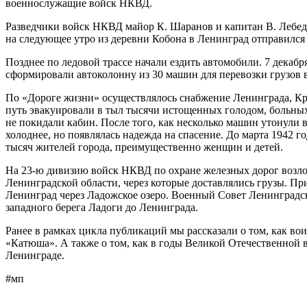
военнослужащие войск НКВД.
Разведчики войск НКВД майор К. Шаранов и капитан В. Лебеде
на следующее утро из деревни Кобона в Ленинград отправился 
Позднее по ледовой трассе начали ездить автомобили. 7 дека
сформировали автоколонну из 30 машин для перевозки грузов 
По «Дороге жизни» осуществлялось снабжение Ленинграда, Кр
путь эвакуировали в тыл тысячи истощенных голодом, больных
не покидали кабин. После того, как несколько машин утонули 
холоднее, но появлялась надежда на спасение. До марта 1942 
тысяч жителей города, преимущественно женщин и детей.
На 23-ю дивизию войск НКВД по охране железных дорог возлож
Ленинградской области, через которые доставлялись грузы. Пр
Ленинград через Ладожское озеро. Военный Совет Ленинградск
западного берега Ладоги до Ленинграда.
Ранее в рамках цикла публикаций мы рассказали о том, как 
«Катюша». А также о том, как в годы Великой Отечественно
Ленинграде.
#мп