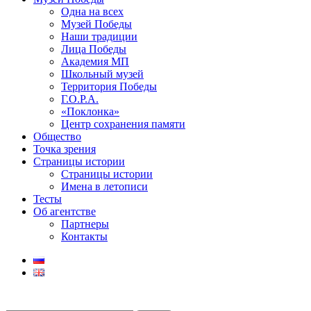
Одна на всех
Музей Победы
Наши традиции
Лица Победы
Академия МП
Школьный музей
Территория Победы
Г.О.Р.А.
«Поклонка»
Центр сохранения памяти
Общество
Точка зрения
Страницы истории
Страницы истории
Имена в летописи
Тесты
Об агентстве
Партнеры
Контакты