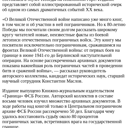
представляет собой иллюстрированный исторический очерк
об одном из самых драматичных событий XX века.
«О Великой Отечественной войне написано уже много книг,
в том числе и об участии в ней пограничников. Но к 80-летию
Победы мы посчитали своим долгом рассказать широкому
кругу читателей новые, неизвестные факты из боевой
летописи отечественных пограничных войск. Эту книгу мы
посвятили исключительно пограничникам, сражавшимся на
фронтах Великой Отечественной войны: от первых боев на
границе в июне 1941-го до Берлинской наступательной
операции. На основе рассекреченных архивных документов
показана важнейшая роль пограничных частей в проведении
битв и сражений войны», — рассказал руководитель
авторского коллектива, кандидат исторических наук, старший
научный сотрудник Константин Маслов.
Издание выпущено Книжно-журнальным издательством
«Граница» ФСБ России. Авторский коллектив в составе
восьми человек изучил множество архивных документов. В
ходе работы над книгой только в Центральном пограничном
архиве ФСБ России рассекречено 50 дел. Благодаря чему
удалось восстановить судьбу около 80 процентов
пограничных застав, встретивших врага на государственной
границе.