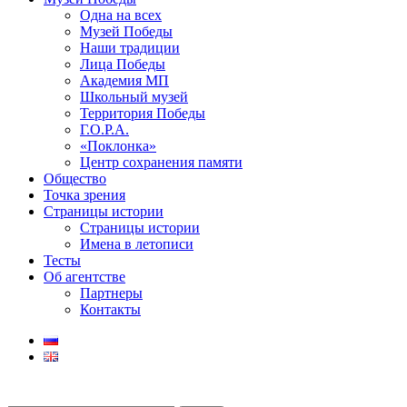
Одна на всех
Музей Победы
Наши традиции
Лица Победы
Академия МП
Школьный музей
Территория Победы
Г.О.Р.А.
«Поклонка»
Центр сохранения памяти
Общество
Точка зрения
Страницы истории
Страницы истории
Имена в летописи
Тесты
Об агентстве
Партнеры
Контакты