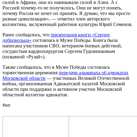
силой в Африке, они их навязывали силой в Азии. А с
Россией почему-то не получилось. Они не могут понять,
почему Россия не хочет их принять. Я думаю, что мы просто
разные цивилизации», — отметил член авторского
коллектива, заслуженный работник культуры Юрий Семенов.
Ранее сообщалось, что
презентация книги «Сердце
добровольца»
состоялась в Музее Победы. Книга была
написана участником СВО, ветераном боевых действий,
сосудистым кардиохирургом Сергеем Гудожниковым
(позывной «Рузай»).
Также сообщалось, что в Музее Победы состоялась
торжественная церемония
передачи альманаха об адвокатах
Московской области
— участниках Великой Отечественной
войны, организованная Адвокатской палатой Московской
области при поддержке и активном участии Московской
областной коллегии адвокатов.
#нп