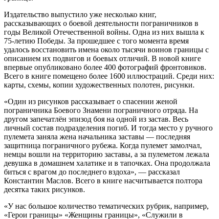
Издательство выпустило уже несколько книг,
рассказывающих о боевой деятельности пограничников в
годы Великой Отечественной войны. Одна из них вышла к
75-летию Победы. За прошедшее с того момента время
удалось восстановить имена около тысячи воинов границы с
описанием их подвигов и боевых отличий. В новой книге
впервые опубликовано более 400 фотографий фронтовиков.
Всего в книге помещено более 1600 иллюстраций. Среди них:
карты, схемы, копии художественных полотен, рисунки.
«Один из рисунков рассказывает о спасении женой
пограничника Боевого Знамени пограничного отряда. На
другом запечатлён эпизод боя на одной из застав. Весь
личный состав подразделения погиб. И тогда место у ручного
пулемета заняла жена начальника заставы — последняя
защитница пограничного рубежа. Когда пулемет замолчал,
немцы вошли на территорию заставы, а за пулеметом лежала
девушка в домашнем халатике и в тапочках. Она продолжала
биться с врагом до последнего вздоха», — рассказал
Константин Маслов. Всего в книге насчитывается полтора
десятка таких рисунков.
«У нас большое количество тематических рубрик, например,
«Герои границы» «Женщины границы», «Служили в