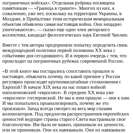
пограничных войсках». Отдельная рубрика посвящена
памятникам — «Граница в граните». Многих из них, к
сожалению, уже нет, поскольку на территории Украины, в
Молдове, в Прибалтике этим историческим мемориальным
объектам объявлена самая настоящая война. Они нещадно
уничтожаются», — сказал еще один член авторского
коллектива, кандидат филологических наук Евгений Чаплин.
Вместе с тем авторы предприняли попытку определить связь
международной политики первой половины XX века с
событиями дня сегодняшнего. И в первую очередь с тем, что
происходит на пограничных рубежах современной России.
«В этой книге мы постарались сопоставить прошлое и
настоящее, объяснить почему, по какой причине у России
регулярно происходят крупномасштабные столкновения с
Европой? В начале XIX века на нас пошел войной
наполеоновский «евросоюз». В середине XX века уже
«евросоюз» гитлеровский. Не мы к ним пришли — они к нам.
И мы попытались проанализировать, почему же это
произошло. Запад всегда смотрел на весь мир глазами
колонизаторов. Под предлогом распространения европейских
ценностей ведущие страны старого Света выстраивали свое
благополучие. Им было не важно, принимали их ценности,
или не принимали. Они их навязывали. Они их навязывали