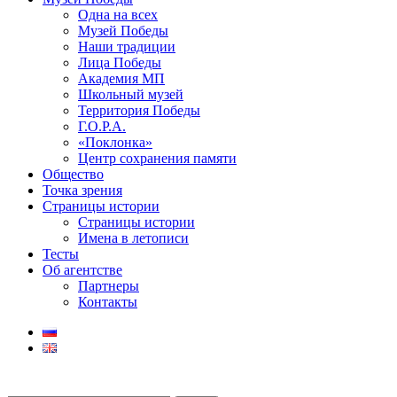
Одна на всех
Музей Победы
Наши традиции
Лица Победы
Академия МП
Школьный музей
Территория Победы
Г.О.Р.А.
«Поклонка»
Центр сохранения памяти
Общество
Точка зрения
Страницы истории
Страницы истории
Имена в летописи
Тесты
Об агентстве
Партнеры
Контакты