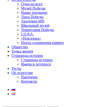
Одна на всех
Музей Победы
Наши традиции
Лица Победы
Академия МП
Школьный музей
Территория Победы
Г.О.Р.А.
«Поклонка»
Центр сохранения памяти
Общество
Точка зрения
Страницы истории
Страницы истории
Имена в летописи
Тесты
Об агентстве
Партнеры
Контакты