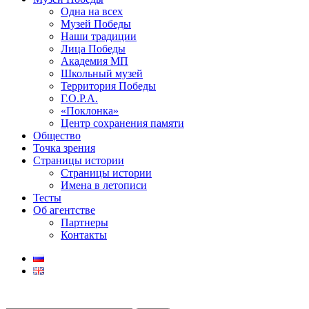
Одна на всех
Музей Победы
Наши традиции
Лица Победы
Академия МП
Школьный музей
Территория Победы
Г.О.Р.А.
«Поклонка»
Центр сохранения памяти
Общество
Точка зрения
Страницы истории
Страницы истории
Имена в летописи
Тесты
Об агентстве
Партнеры
Контакты