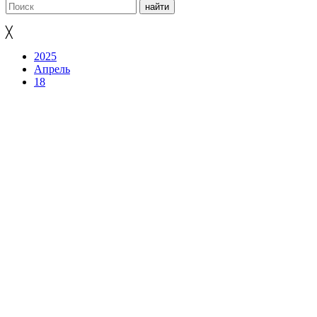
╳
2025
Апрель
18