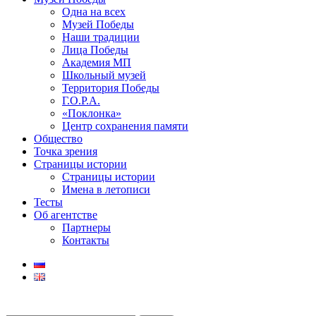
Одна на всех
Музей Победы
Наши традиции
Лица Победы
Академия МП
Школьный музей
Территория Победы
Г.О.Р.А.
«Поклонка»
Центр сохранения памяти
Общество
Точка зрения
Страницы истории
Страницы истории
Имена в летописи
Тесты
Об агентстве
Партнеры
Контакты