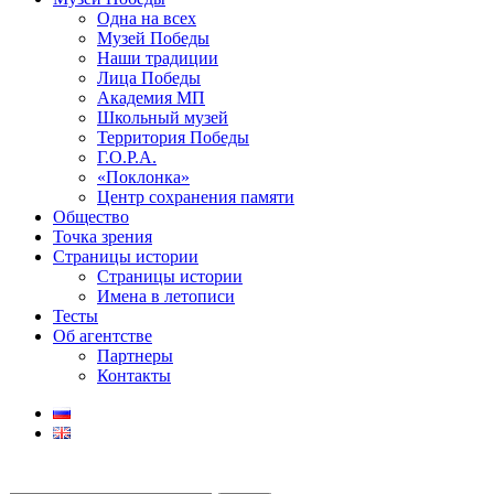
Одна на всех
Музей Победы
Наши традиции
Лица Победы
Академия МП
Школьный музей
Территория Победы
Г.О.Р.А.
«Поклонка»
Центр сохранения памяти
Общество
Точка зрения
Страницы истории
Страницы истории
Имена в летописи
Тесты
Об агентстве
Партнеры
Контакты