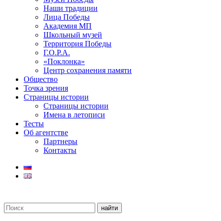
Наши традиции
Лица Победы
Академия МП
Школьный музей
Территория Победы
Г.О.Р.А.
«Поклонка»
Центр сохранения памяти
Общество
Точка зрения
Страницы истории
Страницы истории
Имена в летописи
Тесты
Об агентстве
Партнеры
Контакты