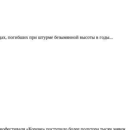
цах, погибших при штурме безымянной высоты в годы...
фестиваля «Короче» поступило более полутора тысяч заявок...