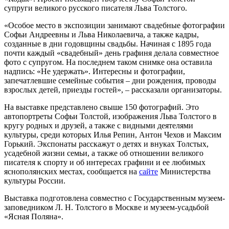
супруги великого русского писателя Льва Толстого.
«Особое место в экспозиции занимают свадебные фотографии
Софьи Андреевны и Льва Николаевича, а также кадры,
созданные в дни годовщины свадьбы. Начиная с 1895 года
почти каждый «свадебный» день графиня делала совместное
фото с супругом. На последнем таком снимке она оставила
надпись: «Не удержать». Интересны и фотографии,
запечатлевшие семейные события – дни рождения, проводы
взрослых детей, приезды гостей», – рассказали организаторы.
На выставке представлено свыше 150 фотографий. Это
автопортреты Софьи Толстой, изображения Льва Толстого в
кругу родных и друзей, а также с видными деятелями
культуры, среди которых Илья Репин, Антон Чехов и Максим
Горький. Экспонаты расскажут о детях и внуках Толстых,
усадебной жизни семьи, а также об отношении великого
писателя к спорту и об интересах графини и ее любимых
яснополянских местах, сообщается на
сайте
Министерства
культуры России.
Выставка подготовлена совместно с Государственным музеем-
заповедником Л. Н. Толстого в Москве и музеем-усадьбой
«Ясная Поляна».