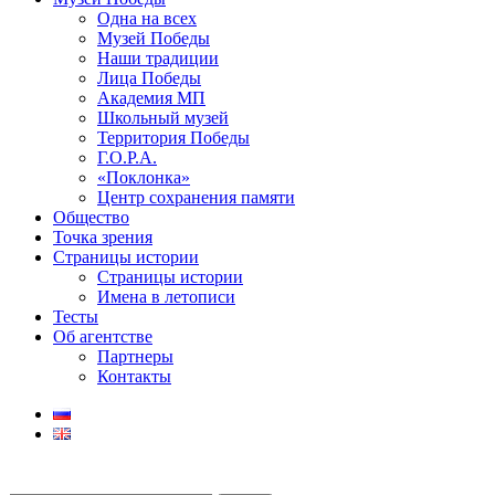
Одна на всех
Музей Победы
Наши традиции
Лица Победы
Академия МП
Школьный музей
Территория Победы
Г.О.Р.А.
«Поклонка»
Центр сохранения памяти
Общество
Точка зрения
Страницы истории
Страницы истории
Имена в летописи
Тесты
Об агентстве
Партнеры
Контакты