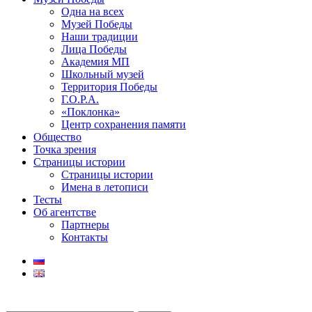
Одна на всех
Музей Победы
Наши традиции
Лица Победы
Академия МП
Школьный музей
Территория Победы
Г.О.Р.А.
«Поклонка»
Центр сохранения памяти
Общество
Точка зрения
Страницы истории
Страницы истории
Имена в летописи
Тесты
Об агентстве
Партнеры
Контакты