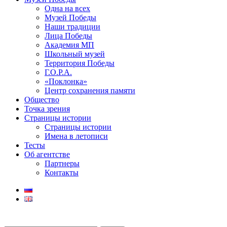
Одна на всех
Музей Победы
Наши традиции
Лица Победы
Академия МП
Школьный музей
Территория Победы
Г.О.Р.А.
«Поклонка»
Центр сохранения памяти
Общество
Точка зрения
Страницы истории
Страницы истории
Имена в летописи
Тесты
Об агентстве
Партнеры
Контакты