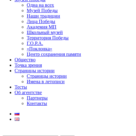
Одна на всех
Музей Победы
Наши традиции
Лица Победы
Академия МП
Школьный музей
Территория Победы
Г.О.Р.А.
«Поклонка»
Центр сохранения памяти
Общество
Точка зрения
Страницы истории
Страницы истории
Имена в летописи
Тесты
Об агентстве
Партнеры
Контакты