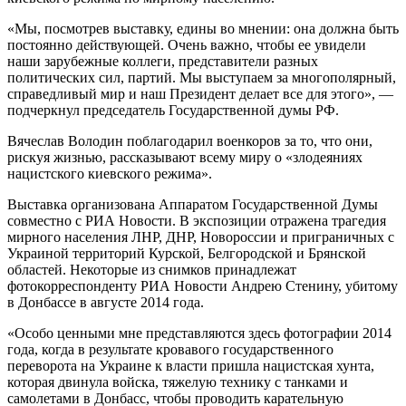
«Мы, посмотрев выставку, едины во мнении: она должна быть
постоянно действующей. Очень важно, чтобы ее увидели
наши зарубежные коллеги, представители разных
политических сил, партий. Мы выступаем за многополярный,
справедливый мир и наш Президент делает все для этого», —
подчеркнул председатель Государственной думы РФ.
Вячеслав Володин поблагодарил военкоров за то, что они,
рискуя жизнью, рассказывают всему миру о «злодеяниях
нацистского киевского режима».
Выставка организована Аппаратом Государственной Думы
совместно с РИА Новости. В экспозиции отражена трагедия
мирного населения ЛНР, ДНР, Новороссии и приграничных с
Украиной территорий Курской, Белгородской и Брянской
областей. Некоторые из снимков принадлежат
фотокорреспонденту РИА Новости Андрею Стенину, убитому
в Донбассе в августе 2014 года.
«Особо ценными мне представляются здесь фотографии 2014
года, когда в результате кровавого государственного
переворота на Украине к власти пришла нацистская хунта,
которая двинула войска, тяжелую технику с танками и
самолетами в Донбасс, чтобы проводить карательную