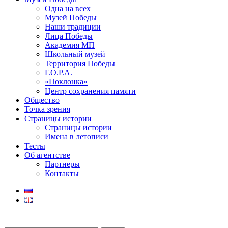
Одна на всех
Музей Победы
Наши традиции
Лица Победы
Академия МП
Школьный музей
Территория Победы
Г.О.Р.А.
«Поклонка»
Центр сохранения памяти
Общество
Точка зрения
Страницы истории
Страницы истории
Имена в летописи
Тесты
Об агентстве
Партнеры
Контакты