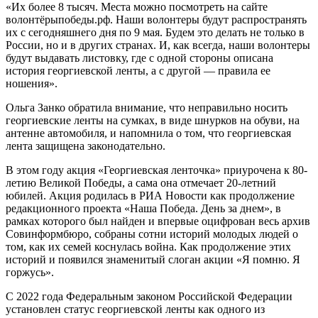
«Их более 8 тысяч. Места можно посмотреть на сайте
волонтёрыпобеды.рф. Наши волонтеры будут распространять
их с сегодняшнего дня по 9 мая. Будем это делать не только в
России, но и в других странах. И, как всегда, наши волонтеры
будут выдавать листовку, где с одной стороны описана
история георгиевской ленты, а с другой — правила ее
ношения».
Ольга Занко обратила внимание, что неправильно носить
георгиевские ленты на сумках, в виде шнурков на обуви, на
антенне автомобиля, и напомнила о том, что георгиевская
лента защищена законодательно.
В этом году акция «Георгиевская ленточка» приурочена к 80-
летию Великой Победы, а сама она отмечает 20-летний
юбилей. Акция родилась в РИА Новости как продолжение
редакционного проекта «Наша Победа. День за днем», в
рамках которого был найден и впервые оцифрован весь архив
Совинформбюро, собраны сотни историй молодых людей о
том, как их семей коснулась война. Как продолжение этих
историй и появился знаменитый слоган акции «Я помню. Я
горжусь».
С 2022 года Федеральным законом Российской Федерации
установлен статус георгиевской ленты как одного из