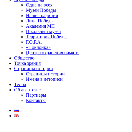
Одна на всех
Музей Победы
Наши традиции
Лица Победы
Академия МП
Школьный музей
Территория Победы
Г.О.Р.А.
«Поклонка»
Центр сохранения памяти
Общество
Точка зрения
Страницы истории
Страницы истории
Имена в летописи
Тесты
Об агентстве
Партнеры
Контакты