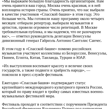
«Мы выражаем большую благодарность организаторам. Нам
очень нравится ваш город. Москва очень красивая, и в ней
воплощена история страны. Очень приятно, что нас выбрали
в качестве участников «Спасской башни» в этом году. Это
большая честь. Мы готовили нашу программу около четырех
месяцев: отбирали репертуар, выбирали музыкантов и
артистов, провели огромное число репетиций. В Москве
требовательная публика, и мы надеемся, что не разочаруем
вас», — отметил руководитель делегации Венесуэлы
дивизионный генерал Габриэль Антонио Сантэлис Санчес.
В этом году в «Спасской башне» помимо российских
музыкантов участвуют коллективы из Белоруссии, Венесуэлы,
Гвинеи, Египта, Китая, Таиланда, Турции и ЮАР.
«Их выступления воспевают красоту и величие своих
государств, а также подвиги и храбрость народа», —
пояснили в пресс-службе фестиваля.
Ежегодно «Спасская башня» подтверждает статус
крупнейшего международного культурного проекта России,
который по праву входит в тройку самых известных военно-
музыкальных фестивалей мира.
Фестиваль проходит в соответствии с поручением Президента
Российской Федерации Владимира Путина под патронатом