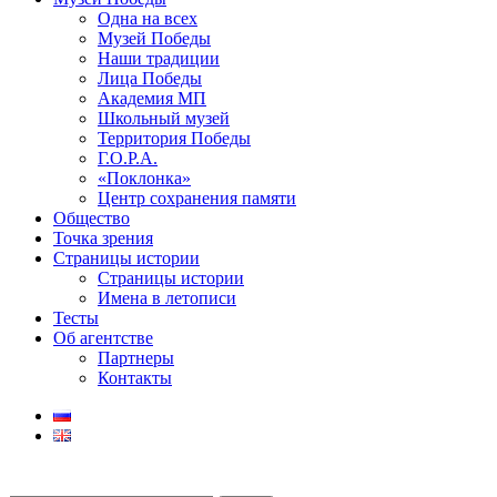
Одна на всех
Музей Победы
Наши традиции
Лица Победы
Академия МП
Школьный музей
Территория Победы
Г.О.Р.А.
«Поклонка»
Центр сохранения памяти
Общество
Точка зрения
Страницы истории
Страницы истории
Имена в летописи
Тесты
Об агентстве
Партнеры
Контакты