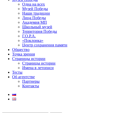
Одна на всех
Музей Победы
Наши традиции
Лица Победы
Академия МП
Школьный музей
Территория Победы
Г.О.Р.А.
«Поклонка»
Центр сохранения памяти
Общество
Точка зрения
Страницы истории
Страницы истории
Имена в летописи
Тесты
Об агентстве
Партнеры
Контакты