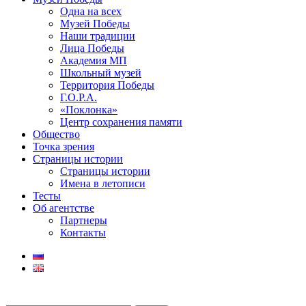
Одна на всех
Музей Победы
Наши традиции
Лица Победы
Академия МП
Школьный музей
Территория Победы
Г.О.Р.А.
«Поклонка»
Центр сохранения памяти
Общество
Точка зрения
Страницы истории
Страницы истории
Имена в летописи
Тесты
Об агентстве
Партнеры
Контакты