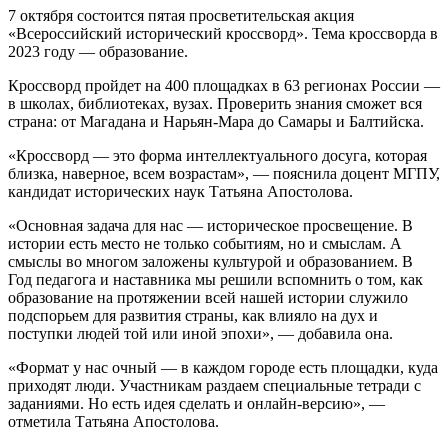
7 октября состоится пятая просветительская акция
«Всероссийский исторический кроссворд». Тема кроссворда в
2023 году — образование.
Кроссворд пройдет на 400 площадках в 63 регионах России —
в школах, библиотеках, вузах. Проверить знания сможет вся
страна: от Магадана и Нарьян-Мара до Самары и Балтийска.
«Кроссворд — это форма интеллектуального досуга, которая
близка, наверное, всем возрастам», — пояснила доцент МГПУ,
кандидат исторических наук Татьяна Апостолова.
«Основная задача для нас — историческое просвещение. В
истории есть место не только событиям, но и смыслам. А
смыслы во многом заложены культурой и образованием. В
Год педагога и наставника мы решили вспомнить о том, как
образование на протяжении всей нашей истории служило
подспорьем для развития страны, как влияло на дух и
поступки людей той или иной эпохи», — добавила она.
«Формат у нас очный — в каждом городе есть площадки, куда
приходят люди. Участникам раздаем специальные тетради с
заданиями. Но есть идея сделать и онлайн-версию», —
отметила Татьяна Апостолова.