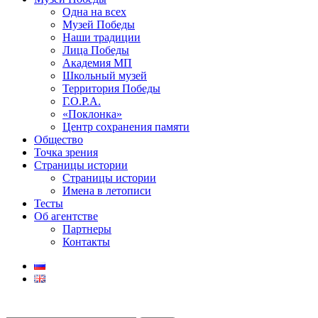
Одна на всех
Музей Победы
Наши традиции
Лица Победы
Академия МП
Школьный музей
Территория Победы
Г.О.Р.А.
«Поклонка»
Центр сохранения памяти
Общество
Точка зрения
Страницы истории
Страницы истории
Имена в летописи
Тесты
Об агентстве
Партнеры
Контакты