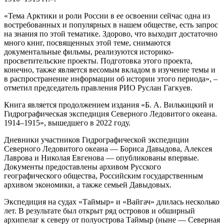
«Тема Арктики и роли России в ее освоении сейчас одна из
востребованных и популярных в нашем обществе, есть запрос
на знания по этой тематике. Здорово, что выходит достаточно
много книг, посвященных этой теме, снимаются
документальные фильмы, реализуются историко-
просветительские проекты. Подготовка этого проекта,
конечно, также является весомым вкладом в изучение темы и
в распространение информации об истории этого периода», –
отметил председатель правления РИО Руслан Гагкуев.
Книга является продолжением издания «Б. А. Вилькицкий и
Гидрографическая экспедиция Северного Ледовитого океана.
1914–1915», вышедшего в 2022 году.
Дневники участников Гидрографической экспедиции
Северного Ледовитого океана — Бориса Давыдова, Алексея
Лаврова и Николая Евгенова — опубликованы впервые.
Документы предоставлены архивом Русского
географического общества, Российским государственным
архивом экономики, а также семьей Давыдовых.
Экспедиция на судах «Таймыр» и «Вайгач» длилась несколько
лет. В результате был открыт ряд островов и обширный
архипелаг к северу от полуострова Таймыр (ныне — Северная