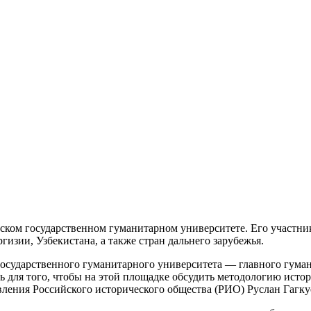
ком государственном гуманитарном университете. Его участник
изии, Узбекистана, а также стран дальнего зарубежья.
 государственного гуманитарного университета — главного гуман
сь для того, чтобы на этой площадке обсудить методологию исто
вления Российского исторического общества (РИО) Руслан Гагку