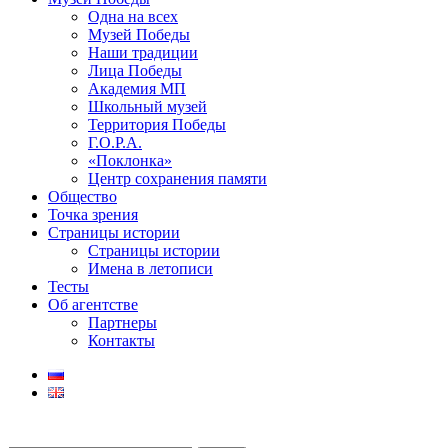
Одна на всех
Музей Победы
Наши традиции
Лица Победы
Академия МП
Школьный музей
Территория Победы
Г.О.Р.А.
«Поклонка»
Центр сохранения памяти
Общество
Точка зрения
Страницы истории
Страницы истории
Имена в летописи
Тесты
Об агентстве
Партнеры
Контакты