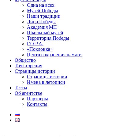
Одна на всех
Музей Победы
Наши традиции
Лица Победы
Академия МП
Школьный музей
Территория Победы
Г.О.Р.А.
«Поклонка»
Центр сохранения памяти
Общество
Точка зрения
Страницы истории
Страницы истории
Имена в летописи
Тесты
Об агентстве
Партнеры
Контакты