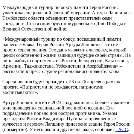
Международный турнир по боксу памяти Героя России,
участника специальной военной операции Артура Лапшина в
Тамбовской области объединит представителей семи
государств. Состязания будут приурочены ко Дню Победы в
Великой Отечественной войне.
«Международный турнир по боксу, посвященный памяти
нашего земляка, Героя России Артура Лапшина,– это не
просто соревнования. Это дань уважения человеку, который
ценой собственной жизни защищал будущее своей страны. На
ринг выйдут спортсмены из России, Белоруссии, Казахстана,
Армении, Таджикистана, Узбекистана и Азербайджана»,–
рассказали в пресс-службе регионального правительства.
Соревнования будут проходит с 23 по 26 апреля в рамках
проекта «Патриотами не рождаются, патриотами
воспитываются».
Артур Лапшин погиб в 2023 году, выполняя боевое задание в
зоне проведения специальной военной операции. Его
подразделение попало под обстрел противника. Указом
президента России Владимира Путина за проявленные
мужество и героизм Лапшину присвоено звание Героя России
(посмертно). У него были и другие награды, сообщает
ТАСС
.