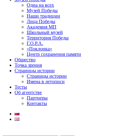
Одна на всех
Музей Победы
Наши традиции
Лица Победы
Академия МП
Школьный музей
Территория Победы
Г.О.Р.А.
«Поклонка»
Центр сохранения памяти
Общество
Точка зрения
Страницы истории
Страницы истории
Имена в летописи
Тесты
Об агентстве
Партнеры
Контакты