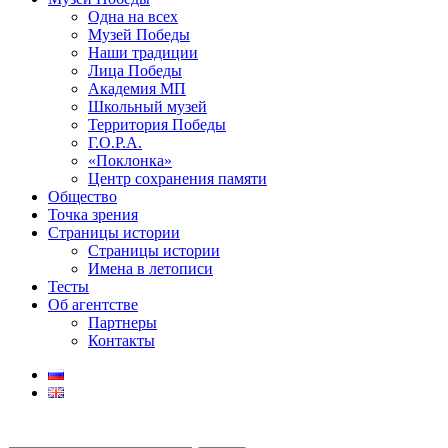
Одна на всех
Музей Победы
Наши традиции
Лица Победы
Академия МП
Школьный музей
Территория Победы
Г.О.Р.А.
«Поклонка»
Центр сохранения памяти
Общество
Точка зрения
Страницы истории
Страницы истории
Имена в летописи
Тесты
Об агентстве
Партнеры
Контакты