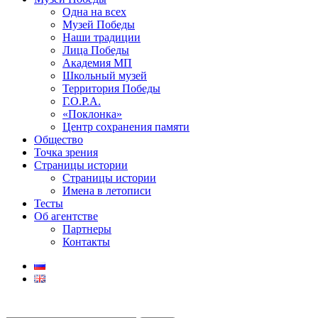
Одна на всех
Музей Победы
Наши традиции
Лица Победы
Академия МП
Школьный музей
Территория Победы
Г.О.Р.А.
«Поклонка»
Центр сохранения памяти
Общество
Точка зрения
Страницы истории
Страницы истории
Имена в летописи
Тесты
Об агентстве
Партнеры
Контакты