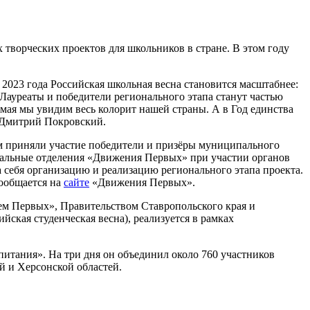
творческих проектов для школьников в стране. В этом году
с 2023 года Российская школьная весна становится масштабнее:
 Лауреаты и победители регионального этапа станут частью
 мая мы увидим весь колорит нашей страны. А в Год единства
 Дмитрий Покровский.
ём приняли участие победители и призёры муниципального
нальные отделения «Движения Первых» при участии органов
себя организацию и реализацию регионального этапа проекта.
сообщается на
сайте
«Движения Первых».
ем Первых», Правительством Ставропольского края и
кая студенческая весна), реализуется в рамках
итания». На три дня он объединил около 760 участников
й и Херсонской областей.