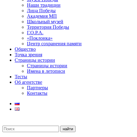
Наши традиции
Лица Победы
Академия МП
Школьный музей
Территория Победы
Г.О.Р.А.
«Поклонка»
Центр сохранения памяти
Общество
Точка зрения
Страницы истории
Страницы истории
Имена в летописи
Тесты
Об агентстве
Партнеры
Контакты