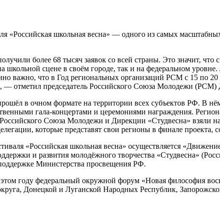
я «Российская школьная весна» — одного из самых масштабных 
олучили более 68 тысяч заявок со всей страны. Это значит, что 
а школьной сцене в своём городе, так и на федеральном уровне.
нно важно, что в Год региональных организаций РСМ с 15 по 20
а», — отметил председатель Российского Союза Молодежи (РСМ)
прошёл в очном формате на территории всех субъектов РФ. В н
ственными гала-концертами и церемониями награждения. Регио
Российского Союза Молодежи и Дирекции «Студвесна» взяли на 
елегации, которые представят свои регионы в финале проекта, 
стиваля «Российская школьная весна» осуществляется «Движени
ержки и развития молодёжного творчества «Студвесна» (Российс
 поддержке Министерства просвещения РФ.
этом году федеральный окружной форум «Новая философия восп
округа, Донецкой и Луганской Народных Республик, Запорожско